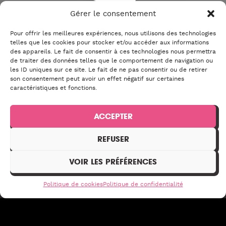
Gérer le consentement
Pour offrir les meilleures expériences, nous utilisons des technologies
telles que les cookies pour stocker et/ou accéder aux informations
LET'S GOOO!
des appareils. Le fait de consentir à ces technologies nous permettra
de traiter des données telles que le comportement de navigation ou
les ID uniques sur ce site. Le fait de ne pas consentir ou de retirer
son consentement peut avoir un effet négatif sur certaines
caractéristiques et fonctions.
ACCEPTER
Du lundi au dimanche
10:00 – 02:00
REFUSER
VOIR LES PRÉFÉRENCES
Politique de cookies
Politique de confidentialité